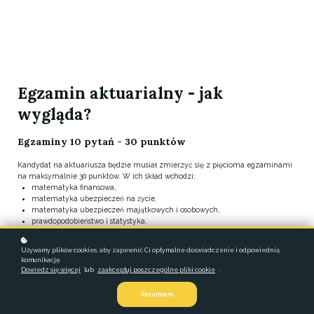
Egzamin aktuarialny - jak
wygląda?
Egzaminy 10 pytań - 30 punktów
Kandydat na aktuariusza będzie musiał zmierzyć się z pięcioma egzaminami
na maksymalnie 30 punktów. W ich skład wchodzi:
matematyka finansowa,
matematyka ubezpieczeń na życie,
matematyka ubezpieczeń majątkowych i osobowych,
prawdopodobieństwo i statystyka,
ekonomia.
Używamy plików cookies, aby zapewnić Ci optymalne doświadczenie i odpowiednią
Każdy z tych egzaminów ma dziesięć pytań zamkniętych, punktowanych w
komunikację.
prosty sposób:
Dowiedz się więcej
lub
zaakceptuj poszczególne pliki cookie
.
+3 za odpowiedź poprawną,
–2 za błędną,
Rozumiem
0 za pustą.