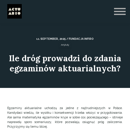
Blog
O nas
Zaloguj się
Zarejestruj się
11 SEPTEMBER, 2025 / FUNDACJA INFIRO
Artykuły
Ile dróg prowadzi do zdania
egzaminów aktuarialnych?
Egzaminy aktuarialne uchodzą za jedne z najtrudniejszych w Polsce.
Kandydaci wiedzą, ile wysiłku i konsekwencji trzeba włożyć w przygotowania.
Ale sama matematyka egzaminów kryje w sobie coś pocieszającego – istnieje
naprawdę sporo scenariuszy, które pozwalają osiągnąć próg zaliczenia.
Przyjrzyjmy się temu bliżej.