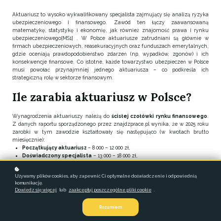
Aktuariusz to wysoko wykwalifikowany specjalista zajmujący się analizą ryzyka
ubezpieczeniowego i finansowego. Zawód ten łączy zaawansowaną
matematykę, statystykę i ekonomię, jak również znajomość prawa i rynku
ubezpieczeniowego[MS1] . W Polsce aktuariusze zatrudniani są głównie w
firmach ubezpieczeniowych, reasekuracyjnych oraz funduszach emerytalnych,
gdzie oceniają prawdopodobieństwo zdarzeń (np. wypadków, zgonów) i ich
konsekwencje finansowe. Co istotne, każde towarzystwo ubezpieczeń w Polsce
musi powołać przynajmniej jednego aktuariusza – co podkreśla ich
strategiczną rolę w sektorze finansowym.
Ile zarabia aktuariusz w Polsce?
Wynagrodzenia aktuariuszy należą do
ścisłej czołówki rynku finansowego
.
Z danych raportu sporządzonego przez znajdzprace.pl wynika, że w 2025 roku
zarobki w tym zawodzie kształtowały się następująco (w kwotach brutto
miesięcznie):
Początkujący aktuariusz
– 8 000 – 12 000 zł,
Doświadczony specjalista
– 13 000 – 18 000 zł,
Starszy aktuariusz
– 19 000 – 25 000 zł,
Główny aktuariusz / dyrektor
– 26 000 – 35 000 zł.
Używamy plików cookies, aby zapewnić Ci optymalne doświadczenie i odpowiednią
Dla porównania, mediana w Polsce w 2025 roku wynosiła ok. 7 000 zł –
komunikację.
aktuariusze zdecydowanie wybijają się ponad średnią
Dowiedz się więcej
lub
zaakceptuj poszczególne pliki cookie
.
Rozumiem