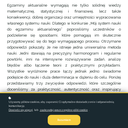
Egzaminy aktuarialne wymagają nie tylko solidnej wiedzy
matematycznej, statystycznej i finansowej, lecz także
konsekwencji, dobrej organizacji oraz umiejętności wypracowania
własnego systemu nauki. Dlatego w konkursie „Mój system nauki
do egzaminu aktuarialnego” poprosiliśmy uczestników o
podzielenie się sposobami, które pomagają im skutecznie
przygotowywać się do tego wymagającego procesu. Otrzymane
odpowiedzi pokazały, że nie istnieje jedna uniwersalna metoda
nauki. Jedni stawiają na precyzyjny harmonogram i regularne
powtórki, inni na intensywne rozwiązywanie zadań, analizę
błędów albo łączenie teorii z praktycznymi przykładami.
Wszystkie wyróżnione prace łączy jednak jedno: świadome
podejście do nauki i duża determinacja w dążeniu do celu. Poniżej
przedstawiamy trzy zwycięskie odpowiedzi, które szczególnie
doceniliśmy za praktyczność, autentyczność oraz inspirujący
charakter. Mamy nadzieję, że staną się one cenną wskazówką dla
osób przygotowujących się do własnych egzaminów
Używamy plików cookies, aby zapewnić Ci optymalne doświadczenie i odpowiednią
komunikację.
aktuarialnych.
Dowiedz się więcej
lub
zaakceptuj poszczególne pliki cookie
.
Marek
Rozumiem